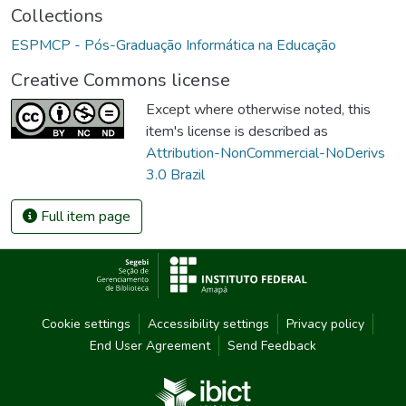
Collections
ESPMCP - Pós-Graduação Informática na Educação
Creative Commons license
Except where otherwise noted, this
item's license is described as
Attribution-NonCommercial-NoDerivs
3.0 Brazil
Full item page
Cookie settings
Accessibility settings
Privacy policy
End User Agreement
Send Feedback