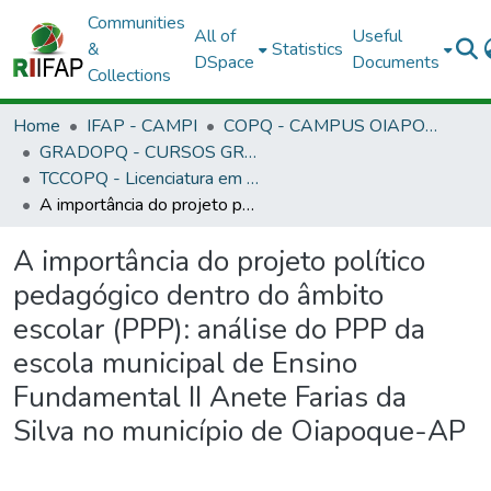
Communities
All of
Useful
&
Statistics
DSpace
Documents
Collections
Home
IFAP - CAMPI
COPQ - CAMPUS OIAPOQUE
GRADOPQ - CURSOS GRADUAÇÃO - CAMPUS OIAPOQUE
TCCOPQ - Licenciatura em Formação Pedagógica - EAD
A importância do projeto político pedagógico dentro do âmbito escolar (PPP): análise do PPP da escola municipal de Ensino Fundamental II Anete Farias da Silva no município de Oiapoque-AP
A importância do projeto político
pedagógico dentro do âmbito
escolar (PPP): análise do PPP da
escola municipal de Ensino
Fundamental II Anete Farias da
Silva no município de Oiapoque-AP