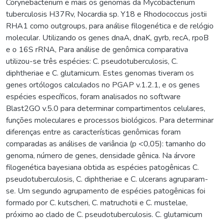
Corynebacterium e mais os genomas da Mycobacterium
tuberculosis H37Rv, Nocardia sp. Y18 e Rhodococcus jostii
RHA1 como outgroups, para análise filogenética e de relógio
molecular. Utilizando os genes dnaA, dnaK, gyrb, recA, rpoB
e o 16S rRNA, Para análise de genômica comparativa
utilizou-se três espécies: C. pseudotuberculosis, C.
diphtheriae e C. glutamicum. Estes genomas tiveram os
genes ortólogos calculados no PGAP v.1.2.1, e os genes
espécies específicos, foram analisados no software
Blast2GO v.5.0 para determinar compartimentos celulares,
funções moleculares e processos biológicos. Para determinar
diferenças entre as características genômicas foram
comparadas as análises de variância (p <0,05): tamanho do
genoma, número de genes, densidade gênica. Na árvore
filogenética bayesiana obtida as espécies patogênicas C.
pseudotuberculosis, C. diphtheriae e C. ulcerans agruparam-
se. Um segundo agrupamento de espécies patogênicas foi
formado por C. kutscheri, C. matruchotii e C. mustelae,
próximo ao clado de C. pseudotuberculosis. C. glutamicum