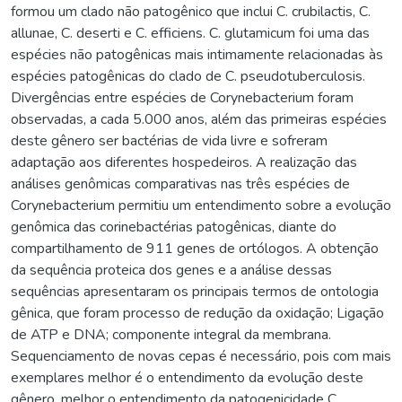
formou um clado não patogênico que inclui C. crubilactis, C.
allunae, C. deserti e C. efficiens. C. glutamicum foi uma das
espécies não patogênicas mais intimamente relacionadas às
espécies patogênicas do clado de C. pseudotuberculosis.
Divergências entre espécies de Corynebacterium foram
observadas, a cada 5.000 anos, além das primeiras espécies
deste gênero ser bactérias de vida livre e sofreram
adaptação aos diferentes hospedeiros. A realização das
análises genômicas comparativas nas três espécies de
Corynebacterium permitiu um entendimento sobre a evolução
genômica das corinebactérias patogênicas, diante do
compartilhamento de 911 genes de ortólogos. A obtenção
da sequência proteica dos genes e a análise dessas
sequências apresentaram os principais termos de ontologia
gênica, que foram processo de redução da oxidação; Ligação
de ATP e DNA; componente integral da membrana.
Sequenciamento de novas cepas é necessário, pois com mais
exemplares melhor é o entendimento da evolução deste
gênero, melhor o entendimento da patogenicidade C.