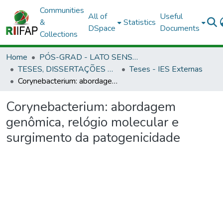
Communities
All of
Useful
&
Statistics
DSpace
Documents
Collections
Home
PÓS-GRAD - LATO SENSU E STRICTO SENSU
TESES, DISSERTAÇÕES E ESPECIALIZAÇÃO APROVADAS EM OUTRAS INSTITUIÇÕES
Teses - IES Externas
Corynebacterium: abordagem genômica, relógio molecular e surgimento da patogenicidade
Corynebacterium: abordagem
genômica, relógio molecular e
surgimento da patogenicidade