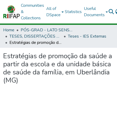
Communities
All of
Useful
&
Statistics
DSpace
Documents
Collections
Home
PÓS-GRAD - LATO SENSU E STRICTO SENSU
TESES, DISSERTAÇÕES E ESPECIALIZAÇÃO APROVADAS EM OUTRAS INSTITUIÇÕES
Teses - IES Externas
Estratégias de promoção da saúde a partir da escola e da unidade básica de saúde da família, em Uberlândia (MG)
Estratégias de promoção da saúde a
partir da escola e da unidade básica
de saúde da família, em Uberlândia
(MG)