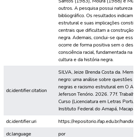
Santos (1983), Moura (1988) e Mun
outros. A pesquisa possui natureza qu
bibliográfico. Os resultados indicam 
estrutural e suas implicações consti
centrais que dificultam a construção 
negra. Ademais, conclui-se que esse
ocorre de forma positiva sem o des
consciência racial, fundamentada na v
cultura e da história negra.
SILVA, Jeize Brenda Costa da. Memó
negro: uma análise sobre questões d
negras e racismo estrutural em O Av
dc.identifier.citation
Jeferson Tenório. 2026. 77f. Trabalh
Curso (Licenciatura em Letras Portug
Instituto Federal do Amapá, Macapá
dc.identifier.uri
https://repositorio.ifap.edu.br/han
dc.language
por