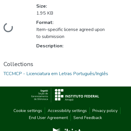
Size:
1.95 KB
Format:
Loading...
Item-specific license agreed upon
to submission
Description:
Collections
TCCMCP - Licenciatura em Letras Português/Inglês
Cookie settings
Accessibility settings
Privacy policy
End User Agreement
Send Feedback