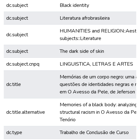
dc.subject
Black identity
dc.subject
Literatura afrobrasileira
HUMANITIES and RELIGION::Aesthe
dc.subject
subjects::Literature
dc.subject
The dark side of skin
dc.subject.cnpq
LINGUISTICA, LETRAS E ARTES
Memórias de um corpo negro: uma an
dc.title
questões de identidades negras e ra
em O Avesso da Pele, de Jeferson T
Memories of a black body: analyzing b
dc.title.alternative
structural racism in O Avesso da Pel
Tenório
dc.type
Trabalho de Conclusão de Curso