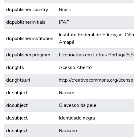
dc.publisher.country
Brasil
dc.publisher.initials
IFAP
Instituto Federal de Educação, Ciênci
dc.publisher.institution
Amapá
dc.publisher.program
Licenciatura em Letras Português/In
dc.rights
Acesso Aberto
dc.rights.uri
http://creativecommons.org/licenses/
dc.subject
Racism
dc.subject
O avesso da pele
dc.subject
Identidade negra
dc.subject
Racismo