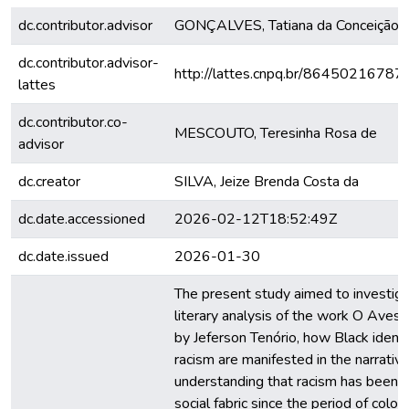
dc.contributor.advisor
GONÇALVES, Tatiana da Conceição
dc.contributor.advisor-
http://lattes.cnpq.br/8645021678
lattes
dc.contributor.co-
MESCOUTO, Teresinha Rosa de
advisor
dc.creator
SILVA, Jeize Brenda Costa da
dc.date.accessioned
2026-02-12T18:52:49Z
dc.date.issued
2026-01-30
The present study aimed to investiga
literary analysis of the work O Aves
by Jeferson Tenório, how Black identi
racism are manifested in the narrativ
understanding that racism has been 
social fabric since the period of colon