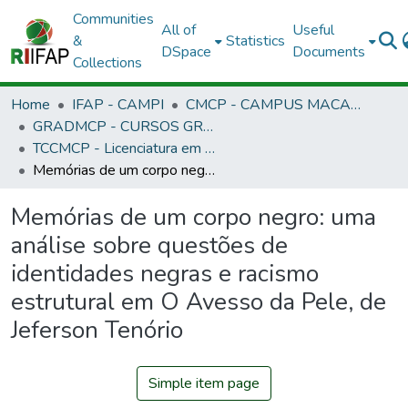
Communities
All of
Useful
&
Statistics
DSpace
Documents
Collections
Home
IFAP - CAMPI
CMCP - CAMPUS MACAPÁ
GRADMCP - CURSOS GRADUAÇÃO - CAMPUS MACAPÁ
TCCMCP - Licenciatura em Letras Português/Inglês
Memórias de um corpo negro: uma análise sobre questões de identidades negras e racismo estrutural em O Avesso da Pele, de Jeferson Tenório
Memórias de um corpo negro: uma
análise sobre questões de
identidades negras e racismo
estrutural em O Avesso da Pele, de
Jeferson Tenório
Simple item page