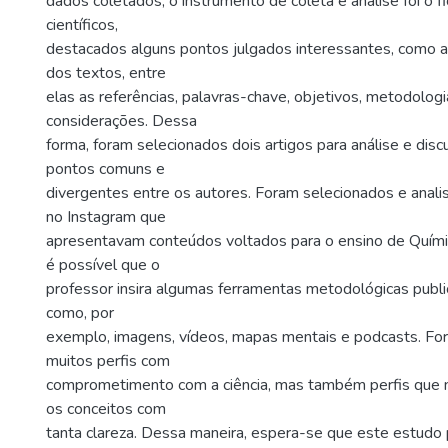
dados coletados, o instrumento de coleta e análise foi o 
científicos,
destacados alguns pontos julgados interessantes, como as
dos textos, entre
elas as referências, palavras-chave, objetivos, metodologi
considerações. Dessa
forma, foram selecionados dois artigos para análise e dis
pontos comuns e
divergentes entre os autores. Foram selecionados e anali
no Instagram que
apresentavam conteúdos voltados para o ensino de Quím
é possível que o
professor insira algumas ferramentas metodológicas publi
como, por
exemplo, imagens, vídeos, mapas mentais e podcasts. Fo
muitos perfis com
comprometimento com a ciência, mas também perfis que
os conceitos com
tanta clareza. Dessa maneira, espera-se que este estudo 