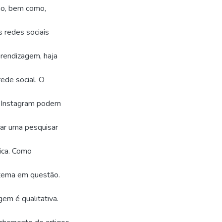
no, bem como,
s redes sociais
prendizagem, haja
ede social. O
o Instagram podem
zar uma pesquisar
ica. Como
 tema em questão.
em é qualitativa.