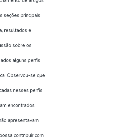
fichamento de artigos
 seções principais
a, resultados e
cussão sobre os
sados alguns perfis
ica. Observou-se que
cadas nesses perfis
ram encontrados
 não apresentavam
possa contribuir com