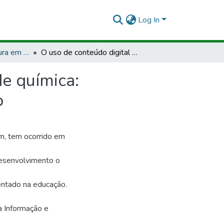
Log In
TCCMCP - Licenciatura em Química
O uso de conteúdo digital do instagram no ensino de química: explorando perfis de química como recurso didático
de química:
o
m, tem ocorrido em
desenvolvimento o
entado na educação.
a Informação e