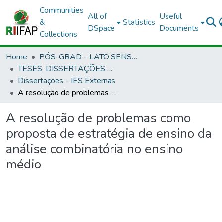
Communities
All of
Useful
&
Statistics
DSpace
Documents
Collections
Home
PÓS-GRAD - LATO SENSU E STRICTO SENSU
TESES, DISSERTAÇÕES E ESPECIALIZAÇÃO APROVADAS EM OUTRAS INSTITUIÇÕES
Dissertações - IES Externas
A resolução de problemas como proposta de estratégia de ensino da análise combinatória no ensino médio
A resolução de problemas como
proposta de estratégia de ensino da
análise combinatória no ensino
médio