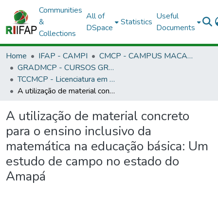
Communities
All of
Useful
&
Statistics
DSpace
Documents
Collections
Home
IFAP - CAMPI
CMCP - CAMPUS MACAPÁ
GRADMCP - CURSOS GRADUAÇÃO - CAMPUS MACAPÁ
TCCMCP - Licenciatura em Matemática
A utilização de material concreto para o ensino inclusivo da matemática na educação básica: Um estudo de campo no estado do Amapá
A utilização de material concreto
para o ensino inclusivo da
matemática na educação básica: Um
estudo de campo no estado do
Amapá