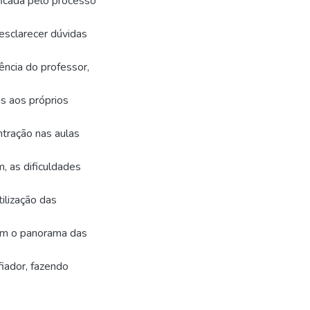
ificada pelo processo
esclarecer dúvidas
ência do professor,
s aos próprios
ntração nas aulas
, as dificuldades
ilização das
am o panorama das
iador, fazendo