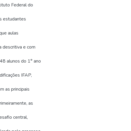
ituto Federal do
os estudantes
que aulas
a descritiva e com
148 alunos do 1° ano
ificações IFAP,
m as principais
rimeiramente, as
afio central,