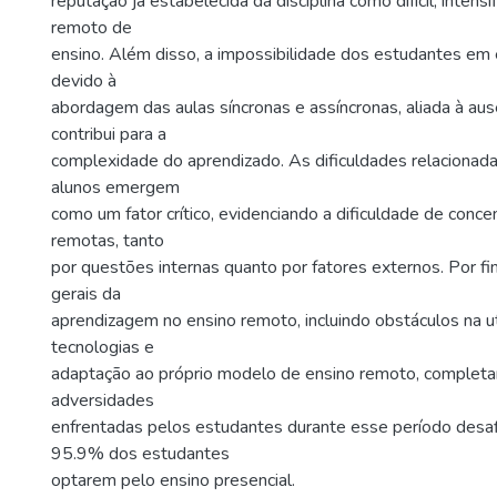
reputação já estabelecida da disciplina como difícil, intens
remoto de
ensino. Além disso, a impossibilidade dos estudantes em 
devido à
abordagem das aulas síncronas e assíncronas, aliada à aus
contribui para a
complexidade do aprendizado. As dificuldades relacionada
alunos emergem
como um fator crítico, evidenciando a dificuldade de conce
remotas, tanto
por questões internas quanto por fatores externos. Por fim
gerais da
aprendizagem no ensino remoto, incluindo obstáculos na ut
tecnologias e
adaptação ao próprio modelo de ensino remoto, complet
adversidades
enfrentadas pelos estudantes durante esse período desaf
95.9% dos estudantes
optarem pelo ensino presencial.