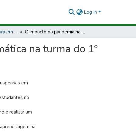
Log In
TCCMCP - Licenciatura em Matemática
O impacto da pandemia na aprendizagem da matemática na turma do 1º ano Instituto Federal do Amapá - Câmpus Macapá
ática na turma do 1º
 suspensas em
 estudantes no
ho é realizar um
 aprendizagem na