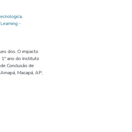
ecnologica
,
Learning -
ues dos. O impacto
1º ano do Instituto
 de Conclusão de
do Amapá, Macapá, AP,