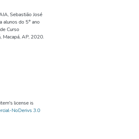
AIA, Sebastião José
a alunos do 5° ano
 de Curso
pá, Macapá, AP, 2020.
tem's license is
cial-NoDerivs 3.0