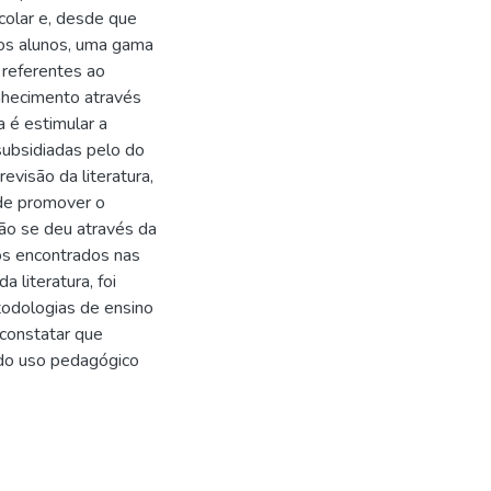
scolar e, desde que
aos alunos, uma gama
 referentes ao
nhecimento através
 é estimular a
subsidiadas pelo do
evisão da literatura,
ode promover o
são se deu através da
cos encontrados nas
a literatura, foi
todologias de ensino
 constatar que
 do uso pedagógico