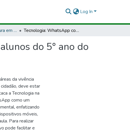
Log In
TCCMCP - Licenciatura em Informática
Tecnologia: WhatsApp como recurso didático para alunos do 5° ano do ensino fundamental
alunos do 5° ano do
áreas da vivência
cidadão, deve estar
aca a Tecnologia na
atsApp como um
amental, enfatizando
ispositivos móveis,
la. Para realizar
o pode facilitar e