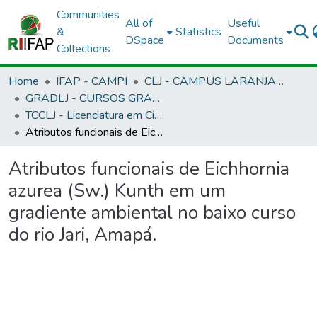
Communities
All of
Useful
&
Statistics
DSpace
Documents
Collections
Home
IFAP - CAMPI
CLJ - CAMPUS LARANJAL DO JARI
GRADLJ - CURSOS GRADUAÇÃO - CAMPUS LARANJAL DO JARI
TCCLJ - Licenciatura em Ciências Biológicas
Atributos funcionais de Eichhornia azurea (Sw.) Kunth em um gradiente ambiental no baixo curso do rio Jari, Amapá.
Atributos funcionais de Eichhornia
azurea (Sw.) Kunth em um
gradiente ambiental no baixo curso
do rio Jari, Amapá.