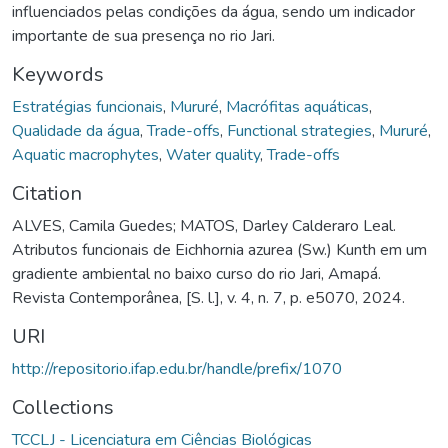
influenciados pelas condições da água, sendo um indicador
importante de sua presença no rio Jari.
Keywords
Estratégias funcionais
,
Mururé
,
Macrófitas aquáticas
,
Qualidade da água
,
Trade-offs
,
Functional strategies
,
Mururé
,
Aquatic macrophytes
,
Water quality
,
Trade-offs
Citation
ALVES, Camila Guedes; MATOS, Darley Calderaro Leal.
Atributos funcionais de Eichhornia azurea (Sw.) Kunth em um
gradiente ambiental no baixo curso do rio Jari, Amapá.
Revista Contemporânea, [S. l.], v. 4, n. 7, p. e5070, 2024.
URI
http://repositorio.ifap.edu.br/handle/prefix/1070
Collections
TCCLJ - Licenciatura em Ciências Biológicas