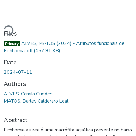
ding...
Files
ALVES, MATOS (2024) - Atributos funcionais de
Primary
Eichhornia.pdf
(457.91 KB)
Date
2024-07-11
Authors
ALVES, Camila Guedes
MATOS, Darley Calderaro Leal
Abstract
Eichhornia azurea é uma macrófita aquática presente no baixo