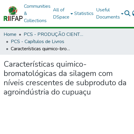
Communities
All of
Useful
&
Statistics
DSpace
Documents
Collections
Home
PCS - PRODUÇÃO CIENTÍFICA DOS SERVIDORES
PCS - Capítulos de Livros
Características quimico-bromatológicas da silagem com níveis crescentes de subproduto da agroindústria do cupuaçu
Características quimico-
bromatológicas da silagem com
níveis crescentes de subproduto da
agroindústria do cupuaçu