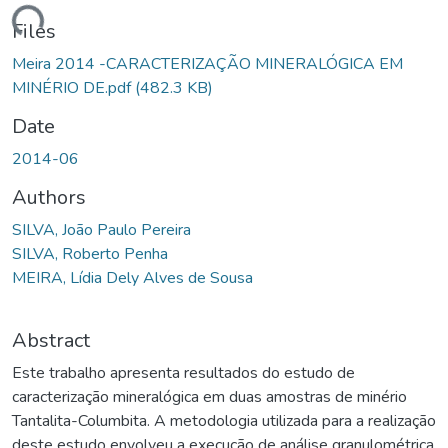
ading...
Files
Meira 2014 -CARACTERIZAÇÃO MINERALÓGICA EM
MINÉRIO DE.pdf
(482.3 KB)
Date
2014-06
Authors
SILVA, João Paulo Pereira
SILVA, Roberto Penha
MEIRA, Lídia Dely Alves de Sousa
Abstract
Este trabalho apresenta resultados do estudo de
caracterização mineralógica em duas amostras de minério
Tantalita-Columbita. A metodologia utilizada para a realização
deste estudo envolveu a execução de análise granulométrica