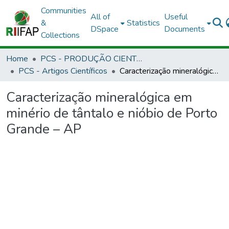
Communities
All of
Useful
&
Statistics
DSpace
Documents
Collections
Home
PCS - PRODUÇÃO CIENTÍFICA DOS SERVIDORES
PCS - Artigos Científicos
Caracterização mineralógica em minério de tântalo e nióbio de Porto Grande – AP
Caracterização mineralógica em
minério de tântalo e nióbio de Porto
Grande – AP