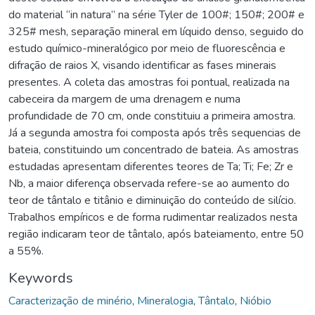
do material “in natura” na série Tyler de 100#; 150#; 200# e
325# mesh, separação mineral em líquido denso, seguido do
estudo químico-mineralógico por meio de fluorescência e
difração de raios X, visando identificar as fases minerais
presentes. A coleta das amostras foi pontual, realizada na
cabeceira da margem de uma drenagem e numa
profundidade de 70 cm, onde constituiu a primeira amostra.
Já a segunda amostra foi composta após três sequencias de
bateia, constituindo um concentrado de bateia. As amostras
estudadas apresentam diferentes teores de Ta; Ti; Fe; Zr e
Nb, a maior diferença observada refere-se ao aumento do
teor de tântalo e titânio e diminuição do conteúdo de silício.
Trabalhos empíricos e de forma rudimentar realizados nesta
região indicaram teor de tântalo, após bateiamento, entre 50
a 55%.
Keywords
Caracterização de minério
,
Mineralogia
,
Tântalo
,
Nióbio