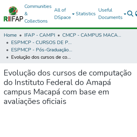
Communities
All of
Useful
&
Statistics
DSpace
Documents
Collections
Home
IFAP - CAMPI
CMCP - CAMPUS MACAPÁ
ESPMCP - CURSOS DE PÓS-GRADUAÇÃO LATO SENSU - CAMPUS MACAPÁ
ESPMCP - Pós-Graduação em Docência na Educação Profissional e Tecnológica
Evolução dos cursos de computação do Instituto Federal do Amapá campus Macapá com base em avaliações oficiais
Evolução dos cursos de computação
do Instituto Federal do Amapá
campus Macapá com base em
avaliações oficiais