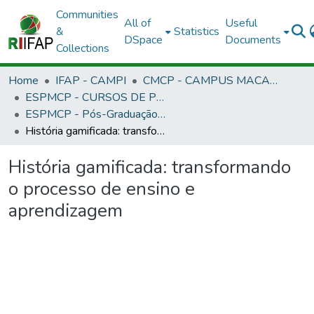
Communities
All of
Useful
&
Statistics
DSpace
Documents
Collections
Home
IFAP - CAMPI
CMCP - CAMPUS MACAPÁ
ESPMCP - CURSOS DE PÓS-GRADUAÇÃO LATO SENSU - CAMPUS MACAPÁ
ESPMCP - Pós-Graduação Informática na Educação
História gamificada: transformando o processo de ensino e aprendizagem
História gamificada: transformando
o processo de ensino e
aprendizagem