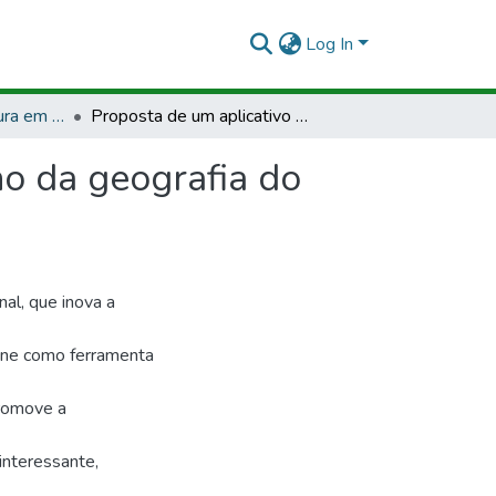
Log In
TCCMCP - Licenciatura em Informática
Proposta de um aplicativo educacional para o ensino da geografia do Amapá - GeoAP
no da geografia do
nal, que inova a
hone como ferramenta
promove a
interessante,