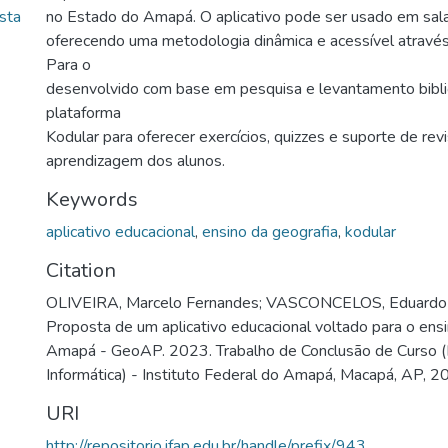
sta
no Estado do Amapá. O aplicativo pode ser usado em sala
oferecendo uma metodologia dinâmica e acessível atravé
Para o
desenvolvido com base em pesquisa e levantamento bibliogr
plataforma
Kodular para oferecer exercícios, quizzes e suporte de revi
aprendizagem dos alunos.
Keywords
aplicativo educacional
,
ensino da geografia
,
kodular
Citation
OLIVEIRA, Marcelo Fernandes; VASCONCELOS, Eduardo 
Proposta de um aplicativo educacional voltado para o ens
Amapá - GeoAP. 2023. Trabalho de Conclusão de Curso (
Informática) - Instituto Federal do Amapá, Macapá, AP, 2
URI
http://repositorio.ifap.edu.br/handle/prefix/943