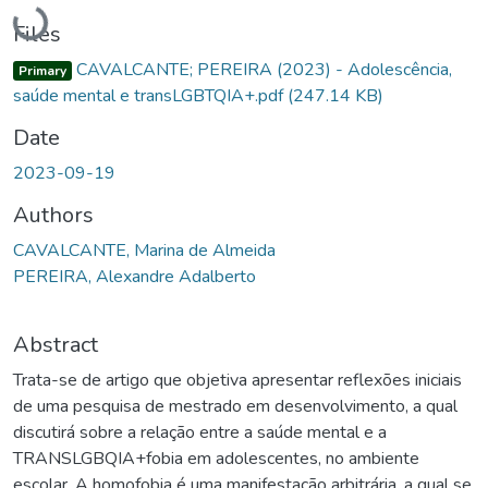
Loading...
Files
CAVALCANTE; PEREIRA (2023) - Adolescência,
Primary
saúde mental e transLGBTQIA+.pdf
(247.14 KB)
Date
2023-09-19
Authors
CAVALCANTE, Marina de Almeida
PEREIRA, Alexandre Adalberto
Abstract
Trata-se de artigo que objetiva apresentar reflexões iniciais
de uma pesquisa de mestrado em desenvolvimento, a qual
discutirá sobre a relação entre a saúde mental e a
TRANSLGBQIA+fobia em adolescentes, no ambiente
escolar. A homofobia é uma manifestação arbitrária, a qual se