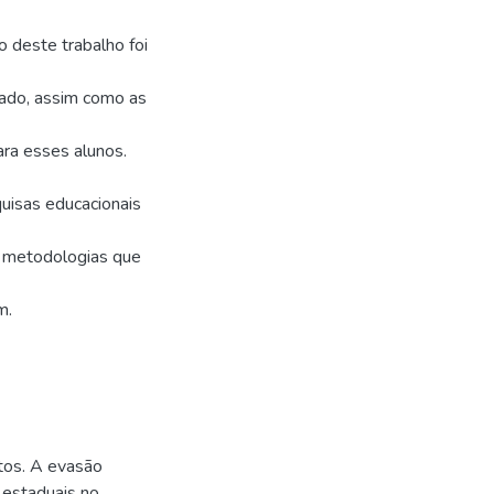
o deste trabalho foi
nado, assim como as
ra esses alunos.
uisas educacionais
e metodologias que
m.
os. A evasão
 estaduais no