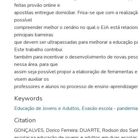
feitas provão online e
apostilas entregue domiciliar. Frisa-se que com a realizaçã
possível
compreender melhor o cenário no qual o EJA está relacio
principais barreiras
que devem ser ultrapassadas para melhorar a educação pa
Este trabalho contribui
também para incentivar o desenvolvimento de novas pesq
nessa área, para que
assim seja possível propor a elaboração de ferramentas 
visem auxiliar os
professores e alunos no processo de ensino-aprendizage
Keywords
Educação de Jovens e Adultos
,
Evasão escola - pandemia
Citation
GONÇALVES, Dorico Ferreira; DUARTE, Rodson dos Sant
escolar na educação de jovens e adultos em duas escolas