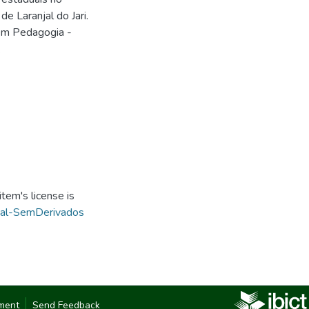
 Laranjal do Jari.
 em Pedagogia -
.
tem's license is
ial-SemDerivados
ment
Send Feedback