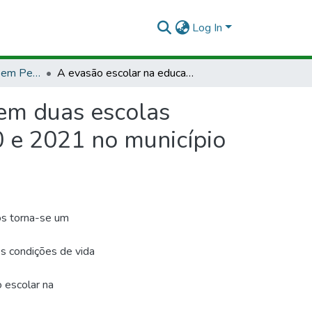
Log In
TCCLJ - Licenciatura em Pedagogia - EAD
A evasão escolar na educação de jovens e adultos em duas escolas estaduais no período da pandemia no anos de 2020 e 2021 no município de Laranjal do Jari
 em duas escolas
 e 2021 no município
os torna-se um
s condições de vida
o escolar na