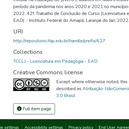
período da pandemia nos anos 2020 e 2021 no município de
2022. 42f. Trabalho de Conclusão de Curso (Licenciatura
EAD) - Instituto Federal do Amapá, Laranjal do Jari, 2022
URI
http://repositorio.ifap.edu.br/handle/prefix/627
Collections
TCCLJ - Licenciatura em Pedagogia - EAD
Creative Commons license
Except where otherwise noted, this i
described as
Atribuição-NãoComerc
3.0 Brasil
Full item page
ie settings
Accessibility settings
Privacy policy
End User Agree