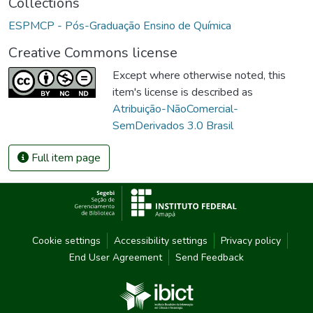
Collections
ESPMCP - Pós-Graduação Ensino de Química
Creative Commons license
Except where otherwise noted, this
item's license is described as
Atribuição-NãoComercial-
SemDerivados 3.0 Brasil
Full item page
Cookie settings
Accessibility settings
Privacy policy
End User Agreement
Send Feedback