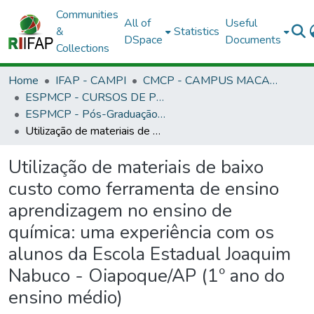
Communities
All of
Useful
&
Statistics
DSpace
Documents
Collections
Home
IFAP - CAMPI
CMCP - CAMPUS MACAPÁ
ESPMCP - CURSOS DE PÓS-GRADUAÇÃO LATO SENSU - CAMPUS MACAPÁ
ESPMCP - Pós-Graduação Ensino de Química
Utilização de materiais de baixo custo como ferramenta de ensino aprendizagem no ensino de química: uma experiência com os alunos da Escola Estadual Joaquim Nabuco - Oiapoque/AP (1º ano do ensino médio)
Utilização de materiais de baixo
custo como ferramenta de ensino
aprendizagem no ensino de
química: uma experiência com os
alunos da Escola Estadual Joaquim
Nabuco - Oiapoque/AP (1º ano do
ensino médio)