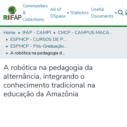
Communities
All of
Useful
&
Statistics
DSpace
Documents
Collections
Home
IFAP - CAMPI
CMCP - CAMPUS MACAPÁ
ESPMCP - CURSOS DE PÓS-GRADUAÇÃO LATO SENSU - CAMPUS MACAPÁ
ESPMCP - Pós-Graduação Informática na Educação
A robótica na pedagogia da alternância, integrando o conhecimento tradicional na educação da Amazônia
A robótica na pedagogia da
alternância, integrando o
conhecimento tradicional na
educação da Amazônia