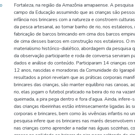
no
Fortaleza, na região da Amazônia amapaense. A pesquisa
campo da Educação assumindo que as crianças são pessoa
infância nos brincares com a natureza e constroem culturas
da pesca artesanal, ao tomar banho de rio, nos estaleiros
fabricação de barcos brincando em cima dos barcos empin
de cima desses barcos em construção nos estaleiros. O 
materialismo histórico-dialético, abordagem da pesquisa qua
da observação participante e roda de conversa serviram p
dados e análise do conteúdo. Participaram 14 crianças co
12 anos, nascidas e moradoras da Comunidade do Igarapé
resultados a priori revelam que as práticas corporais mani
brincares das crianças, são manter equilíbrio nas canoas, a
rio, elas jogam o futebol praticado na beira do rio na vazan
queimada, a pira pega dentro e fora d’agua. Ainda, infere-s
das crianças ribeirinhas estão intrinsecamente ligadas às s
corporais e brincares, bem como às vivências infantis no uni
pesquisa infere que os brincares nas marés desenvolvem 
nas crianças como aprender a nadar nas águas sozinhas, 