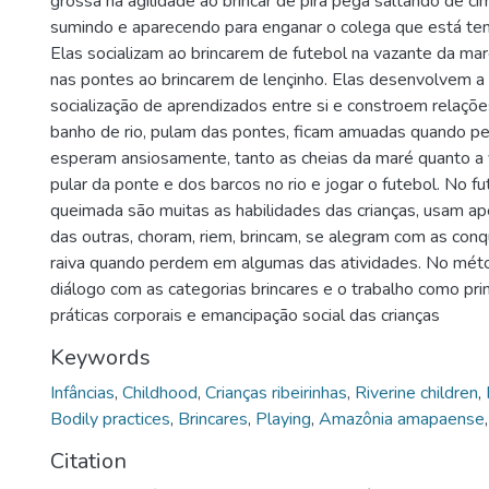
grossa na agilidade ao brincar de pira pega saltando de ci
sumindo e aparecendo para enganar o colega que está ten
Elas socializam ao brincarem de futebol na vazante da mar
nas pontes ao brincarem de lençinho. Elas desenvolvem a c
socialização de aprendizados entre si e constroem relaçõ
banho de rio, pulam das pontes, ficam amuadas quando pe
esperam ansiosamente, tanto as cheias da maré quanto a 
pular da ponte e dos barcos no rio e jogar o futebol. No f
queimada são muitas as habilidades das crianças, usam a
das outras, choram, riem, brincam, se alegram com as con
raiva quando perdem em algumas das atividades. No mét
diálogo com as categorias brincares e o trabalho como prin
práticas corporais e emancipação social das crianças
Keywords
Infâncias
,
Childhood
,
Crianças ribeirinhas
,
Riverine children
,
Bodily practices
,
Brincares
,
Playing
,
Amazônia amapaense
Citation