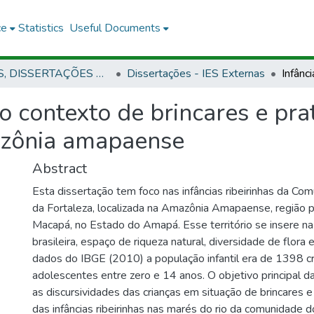
ce
Statistics
Useful Documents
TESES, DISSERTAÇÕES E ESPECIALIZAÇÃO APROVADAS EM OUTRAS INSTITUIÇÕES
Dissertações - IES Externas
no contexto de brincares e pra
azônia amapaense
Abstract
Esta dissertação tem foco nas infâncias ribeirinhas da Co
da Fortaleza, localizada na Amazônia Amapaense, região p
Macapá, no Estado do Amapá. Esse território se insere n
brasileira, espaço de riqueza natural, diversidade de flora
dados do IBGE (2010) a população infantil era de 1398 cr
adolescentes entre zero e 14 anos. O objetivo principal da
as discursividades das crianças em situação de brincares e 
das infâncias ribeirinhas nas marés do rio da comunidade d