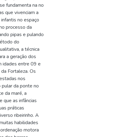
 se fundamenta na no
s que vivenciam a
 infantis no espaço
, no processo da
ando pipas e pulando
método do
litativa, a técnica
ara a geração dos
m idades entre 09 e
 da Fortaleza. Os
festadas nos
o pular da ponte no
te da maré, a
e que as infâncias
uas práticas
verso ribeirinho. A
muitas habilidades
coordenação motora