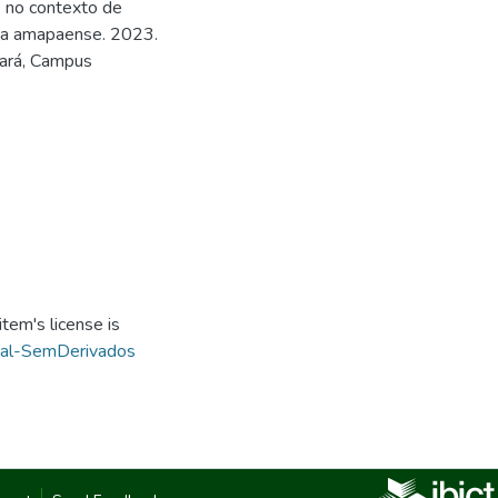
s no contexto de
nia amapaense. 2023.
Pará, Campus
tem's license is
ial-SemDerivados