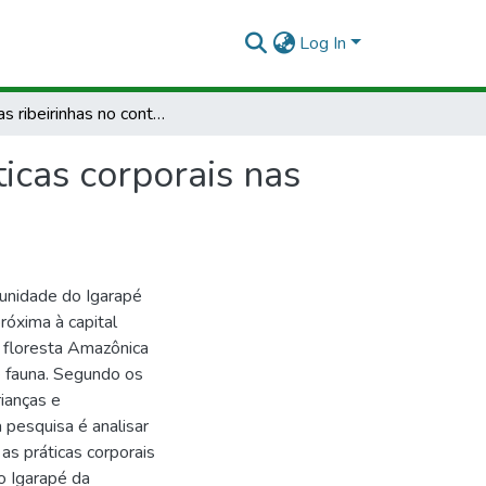
Log In
Infâncias ribeirinhas no contexto de brincares e praticas corporais nas marés de rios da Amazônia amapaense
ticas corporais nas
munidade do Igarapé
róxima à capital
a floresta Amazônica
 e fauna. Segundo os
ianças e
 pesquisa é analisar
as práticas corporais
o Igarapé da