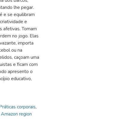
ma dos barcos,
tando lhe pegar.
é e se equilibram
riatividade e
es afetivas. Tomam
rdem no jogo. Elas
vazante, importa
utebol ou na
pelidos, caçoam uma
quistas e ficam com
odo apresento o
cípio educativo,
Práticas corporais
,
,
Amazon region