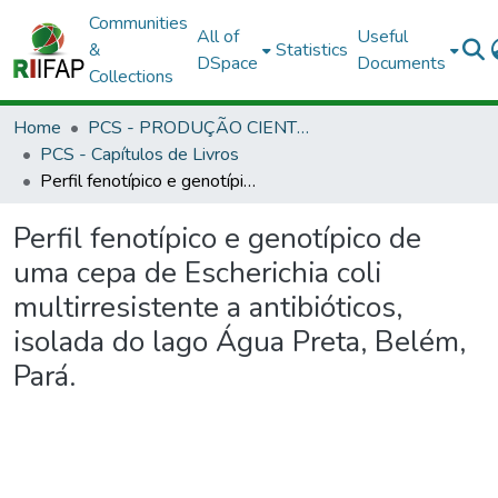
Communities
All of
Useful
&
Statistics
DSpace
Documents
Collections
Home
PCS - PRODUÇÃO CIENTÍFICA DOS SERVIDORES
PCS - Capítulos de Livros
Perfil fenotípico e genotípico de uma cepa de Escherichia coli multirresistente a antibióticos, isolada do lago Água Preta, Belém, Pará.
Perfil fenotípico e genotípico de
uma cepa de Escherichia coli
multirresistente a antibióticos,
isolada do lago Água Preta, Belém,
Pará.