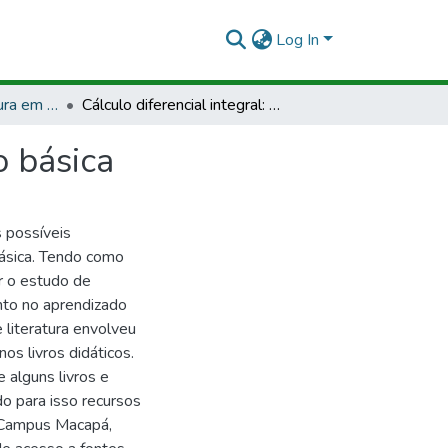
Log In
TCCMCP - Licenciatura em Matemática
Cálculo diferencial integral: aplicações na educação básica
o básica
 possíveis
Básica. Tendo como
r o estudo de
nto no aprendizado
 literatura envolveu
os livros didáticos.
alguns livros e
ndo para isso recursos
- Campus Macapá,