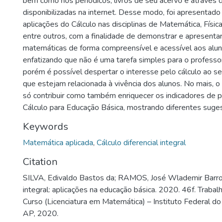
bem como nos periódicos, livros de seu acervo e através 
disponibilizadas na internet. Desse modo, foi apresentado
aplicações do Cálculo nas disciplinas de Matemática, Física
entre outros, com a finalidade de demonstrar e apresenta
matemáticas de forma compreensível e acessível aos alun
enfatizando que não é uma tarefa simples para o professo
porém é possível despertar o interesse pelo cálculo ao s
que estejam relacionada à vivência dos alunos. No mais, o
só contribuir como também enriquecer os indicadores de 
Cálculo para Educação Básica, mostrando diferentes suge
Keywords
Matemática aplicada
,
Cálculo diferencial integral
Citation
SILVA, Edivaldo Bastos da; RAMOS, José Wlademir Barros.
integral: aplicações na educação básica. 2020. 46f. Traba
Curso (Licenciatura em Matemática) – Instituto Federal 
AP, 2020.