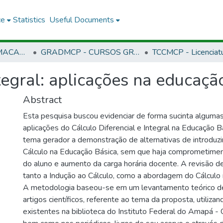
ce
Statistics
Useful Documents
CMCP - CAMPUS MACAPÁ
GRADMCP - CURSOS GRADUAÇÃO - CAMPUS MACAPÁ
ntegral: aplicações na educaçã
Abstract
Esta pesquisa buscou evidenciar de forma sucinta algumas
aplicações do Cálculo Diferencial e Integral na Educação 
tema gerador a demonstração de alternativas de introduzi
Cálculo na Educação Básica, sem que haja comprometime
do aluno e aumento da carga horária docente. A revisão de
tanto a Indução ao Cálculo, como a abordagem do Cálculo n
A metodologia baseou-se em um levantamento teórico de 
artigos científicos, referente ao tema da proposta, utiliza
existentes na biblioteca do Instituto Federal do Amapá 