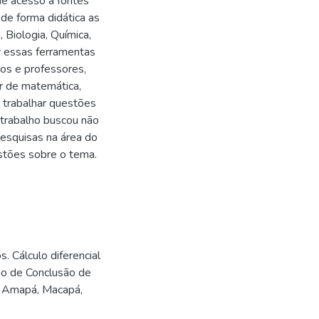
de acesso a fontes
 de forma didática as
, Biologia, Química,
r essas ferramentas
os e professores,
r de matemática,
e trabalhar questões
 trabalho buscou não
pesquisas na área do
stões sobre o tema.
 Cálculo diferencial
lho de Conclusão de
do Amapá, Macapá,