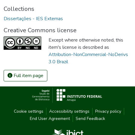
Collections
Dissertações - IES Externas
Creative Commons license
Except where otherwise noted, this
item's license is described as
Attribution-NonCommercial-NoDerivs
3.0 Brazil
Full item page
Cookie settings
Accessibility settings
Privacy policy
End User Agreement
Send Feedback