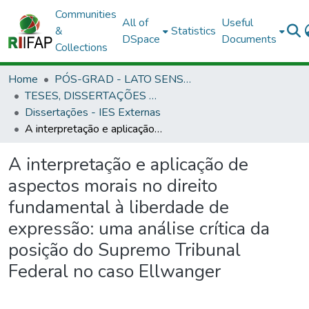
Communities
All of
Useful
&
Statistics
DSpace
Documents
Collections
Home
PÓS-GRAD - LATO SENSU E STRICTO SENSU
TESES, DISSERTAÇÕES E ESPECIALIZAÇÃO APROVADAS EM OUTRAS INSTITUIÇÕES
Dissertações - IES Externas
A interpretação e aplicação de aspectos morais no direito fundamental à liberdade de expressão: uma análise crítica da posição do Supremo Tribunal Federal no caso Ellwanger
A interpretação e aplicação de
aspectos morais no direito
fundamental à liberdade de
expressão: uma análise crítica da
posição do Supremo Tribunal
Federal no caso Ellwanger