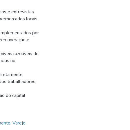
rios e entrevistas
permercados locais.
complementados por
, remuneração e
níveis razoáveis de
ncias no
 diretamente
dos trabalhadores,
ão do capital
mento
,
Varejo