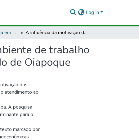
Log In
TCCOPQ - Tecnologia em Gestão Comercial
A influência da motivação dos colaboradores no ambiente de trabalho em atendimento do setor varejista em supermercado de Oiapoque
mbiente de trabalho
do de Oiapoque
motivação dos
 o atendimento ao
pá. A pesquisa
rminante para o
texto marcado por
ocioeconômicas