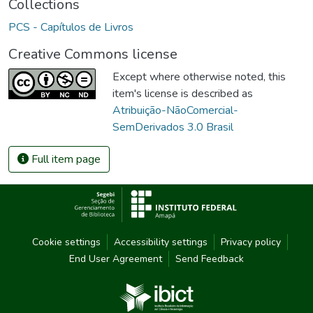
Collections
PCS - Capítulos de Livros
Creative Commons license
Except where otherwise noted, this
item's license is described as
Atribuição-NãoComercial-
SemDerivados 3.0 Brasil
Full item page
Cookie settings
Accessibility settings
Privacy policy
End User Agreement
Send Feedback