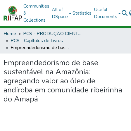
Communities
All of
Useful
&
Statistics
DSpace
Documents
Collections
Home
PCS - PRODUÇÃO CIENTÍFICA DOS SERVIDORES
PCS - Capítulos de Livros
Empreendedorismo de base sustentável na Amazônia: agregando valor ao óleo de andiroba em comunidade ribeirinha do Amapá
Empreendedorismo de base
sustentável na Amazônia:
agregando valor ao óleo de
andiroba em comunidade ribeirinha
do Amapá