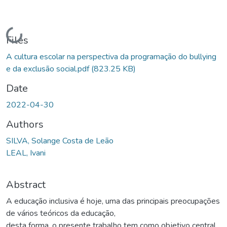
Loading...
Files
A cultura escolar na perspectiva da programação do bullying
e da exclusão social.pdf
(823.25 KB)
Date
2022-04-30
Authors
SILVA, Solange Costa de Leão
LEAL, Ivani
Abstract
A educação inclusiva é hoje, uma das principais preocupações
de vários teóricos da educação,
desta forma, o presente trabalho tem como objetivo central