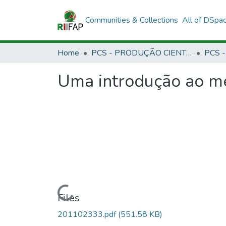
Communities & Collections
All of DSpa
Home
PCS - PRODUÇÃO CIENTÍFICA DOS SERVIDORES
PCS - 
Uma introdução ao mét
Loading...
Files
201102333.pdf
(551.58 KB)