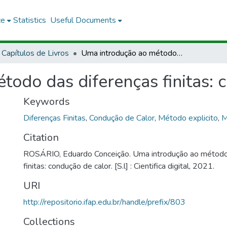
ce
Statistics
Useful Documents
Capítulos de Livros
Uma introdução ao método das diferenças finitas: condução de calor
odo das diferenças finitas: 
Keywords
Diferenças Finitas
,
Condução de Calor
,
Método explicito
,
M
Citation
ROSÁRIO, Eduardo Conceição. Uma introdução ao método
finitas: condução de calor. [S.l] : Cientifica digital, 2021.
URI
http://repositorio.ifap.edu.br/handle/prefix/803
Collections