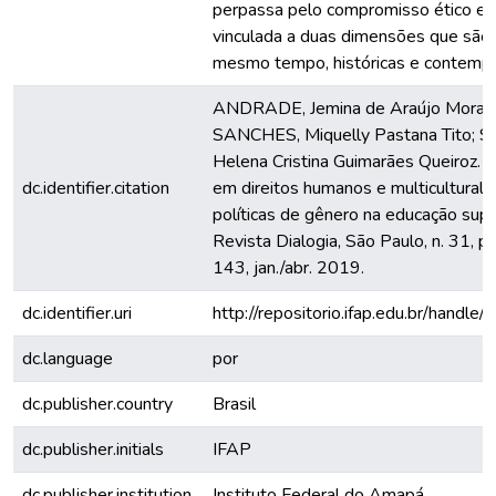
perpassa pelo compromisso ético e ci
vinculada a duas dimensões que são
mesmo tempo, históricas e contemp
ANDRADE, Jemina de Araújo Morae
SANCHES, Miquelly Pastana Tito; 
Helena Cristina Guimarães Queiroz. 
dc.identifier.citation
em direitos humanos e multiculturali
políticas de gênero na educação superi
Revista Dialogia, São Paulo, n. 31, p
143, jan./abr. 2019.
dc.identifier.uri
http://repositorio.ifap.edu.br/handle/
dc.language
por
dc.publisher.country
Brasil
dc.publisher.initials
IFAP
dc.publisher.institution
Instituto Federal do Amapá