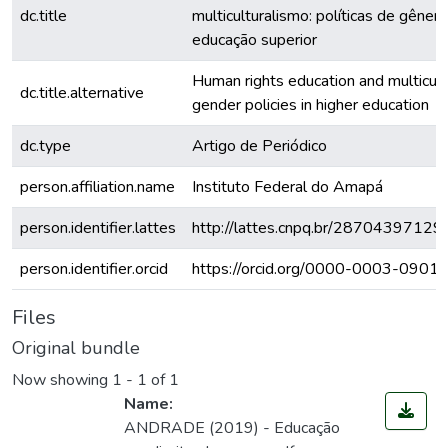
dc.title
multiculturalismo: políticas de gênero
educação superior
Human rights education and multicult
dc.title.alternative
gender policies in higher education
dc.type
Artigo de Periódico
person.affiliation.name
Instituto Federal do Amapá
person.identifier.lattes
http://lattes.cnpq.br/2870439712
person.identifier.orcid
https://orcid.org/0000-0003-0901
Files
Original bundle
Now showing
1 - 1 of 1
Name:
ANDRADE (2019) - Educação