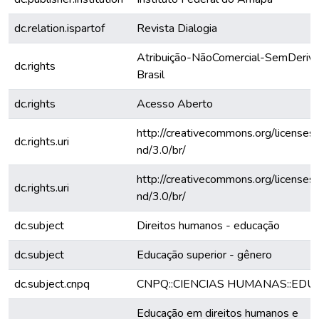
dc.relation.ispartof
Revista Dialogia
Atribuição-NãoComercial-SemDeriva
dc.rights
Brasil
dc.rights
Acesso Aberto
http://creativecommons.org/licenses
dc.rights.uri
nd/3.0/br/
http://creativecommons.org/licenses
dc.rights.uri
nd/3.0/br/
dc.subject
Direitos humanos - educação
dc.subject
Educação superior - gênero
dc.subject.cnpq
CNPQ::CIENCIAS HUMANAS::ED
Educação em direitos humanos e