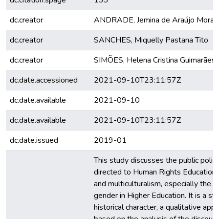
dc.citation.spage
133
dc.creator
ANDRADE, Jemina de Araújo Morae
dc.creator
SANCHES, Miquelly Pastana Tito
dc.creator
SIMÕES, Helena Cristina Guimarães 
dc.date.accessioned
2021-09-10T23:11:57Z
dc.date.available
2021-09-10
dc.date.available
2021-09-10T23:11:57Z
dc.date.issued
2019-01
This study discusses the public polic
directed to Human Rights Education
and multiculturalism, especially the i
gender in Higher Education. It is a st
historical character, a qualitative app