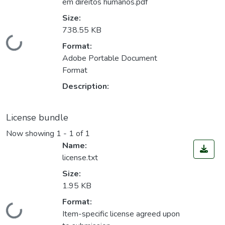
em direitos humanos.pdf
Size:
738.55 KB
Loading...
Format:
Adobe Portable Document
Format
Description:
License bundle
Now showing
1 - 1 of 1
Name:
license.txt
Size:
1.95 KB
Format:
Loading...
Item-specific license agreed upon