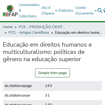
Communities
All of
Useful
&
Statistics
DSpace
Documents
Collections
Home
PCS - PRODUÇÃO CIENTÍFICA DOS SERVIDORES
PCS - Artigos Científicos
Educação em direitos humanos e multiculturalismo: políticas de gênero na educação superior
Educação em direitos humanos e
multiculturalismo: políticas de
gênero na educação superior
Simple item page
dc.citation.epage
143
dc.citation.issue
31