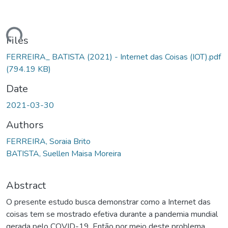
ding...
Files
FERREIRA_ BATISTA (2021) - Internet das Coisas (IOT).pdf
(794.19 KB)
Date
2021-03-30
Authors
FERREIRA, Soraia Brito
BATISTA, Suellen Maisa Moreira
Abstract
O presente estudo busca demonstrar como a Internet das
coisas tem se mostrado efetiva durante a pandemia mundial
gerada pelo COVID-19. Então por meio deste problema,