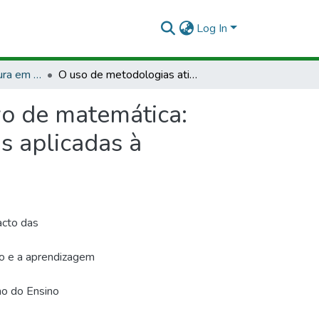
Log In
TCCMCP - Licenciatura em Matemática
O uso de metodologias ativas no processo educativo de matemática: gamificação e aprendizagem baseada em problemas aplicadas à matemática financeira no ensino fundamental
vo de matemática:
 aplicadas à
acto das
ão e a aprendizagem
no do Ensino