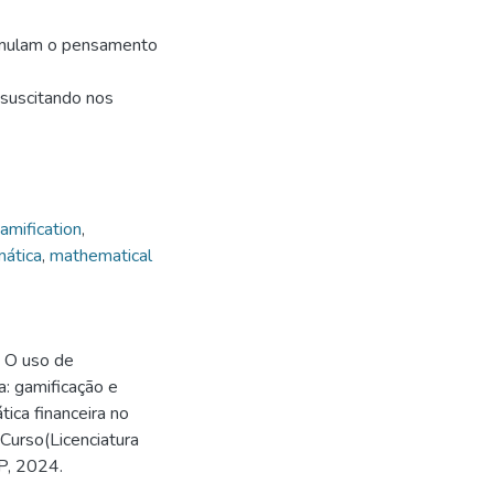
imulam o pensamento
 suscitando nos
amification
,
ática
,
mathematical
. O uso de
: gamificação e
ca financeira no
Curso(Licenciatura
P, 2024.