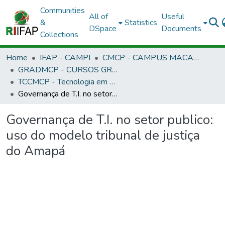
Communities
All of
Useful
&
Statistics
DSpace
Documents
Collections
Home
IFAP - CAMPI
CMCP - CAMPUS MACAPÁ
GRADMCP - CURSOS GRADUAÇÃO - CAMPUS MACAPÁ
TCCMCP - Tecnologia em Redes de Computadores
Governança de T.I. no setor publico: uso do modelo tribunal de justiça do Amapá
Governança de T.I. no setor publico:
uso do modelo tribunal de justiça
do Amapá