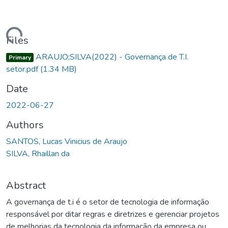
oading...
Files
ARAUJO;SILVA(2022) - Governança de T.I.
Primary
setor.pdf
(1.34 MB)
Date
2022-06-27
Authors
SANTOS, Lucas Vinicius de Araujo
SILVA, Rhaillan da
Abstract
A governança de t.i é o setor de tecnologia de informação
responsável por ditar regras e diretrizes e gerenciar projetos
de melhorias da tecnologia da informação da empresa ou