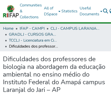
Communities
All of
Useful
&
Statistics
DSpace
Documents
Collections
Home
IFAP - CAMPI
CLJ - CAMPUS LARANJAL DO JARI
GRADLJ - CURSOS GRADUAÇÃO - CAMPUS LARANJAL DO JARI
TCCLJ - Licenciatura em Ciências Biológicas
Dificuldades dos professores de biologia na abordagem da educação ambiental no ensino médio do Instituto Federal do Amapá campus Laranjal do Jari – AP
Dificuldades dos professores de
biologia na abordagem da educação
ambiental no ensino médio do
Instituto Federal do Amapá campus
Laranjal do Jari – AP