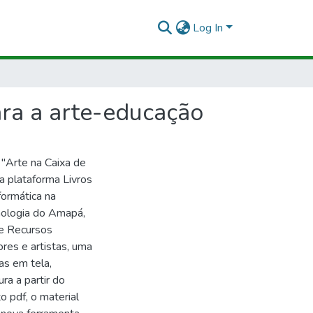
Log In
para a arte-educação
 "Arte na Caixa de
na plataforma Livros
ormática na
nologia do Amapá,
 e Recursos
res e artistas, uma
as em tela,
ra a partir do
o pdf, o material