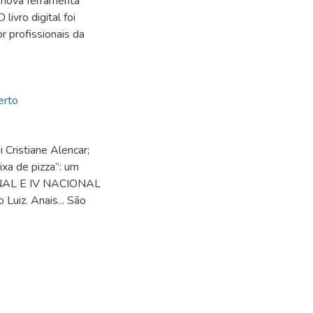
a nova ferramenta
livro digital foi
r profissionais da
erto
ristiane Alencar;
ixa de pizza”: um
ONAL E IV NACIONAL
iz. Anais... São