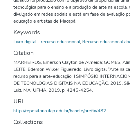
didático foi produzido com o objetivo de proporcionar um
tecnológica para o ensino e a produção de arte na escola. O 
divulgado em redes sociais e está em fase de avaliação po
educação e artistas de Macapá.
Keywords
Livro digital - recurso educacional
,
Recurso educacional ab
Citation
MARREIROS, Emerson Clayton de Almeida; GOMES, Alini C
LEITE, Ederson Wilker Figueiredo. Livro digital “Arte na ca
recurso para a arte-educação. I SIMPÓSIO INTERNACI
DE TECNOLOGIAS DIGITAIS NA EDUCAÇÃO, 2019, São Lu
Luiz, MA: UFMA, 2019. p. 4245-4254.
URI
http://repositorio.ifap.edu.br/handle/prefix/482
Collections