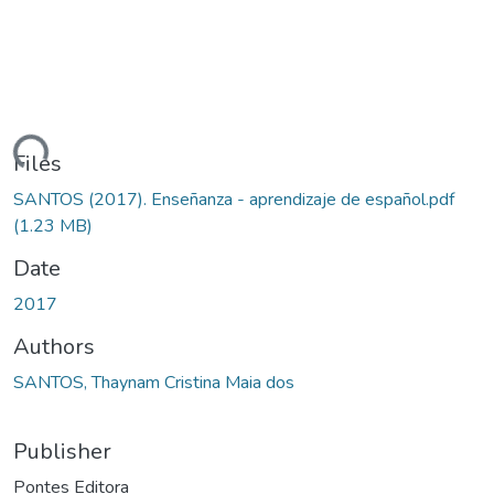
ading...
Files
SANTOS (2017). Enseñanza - aprendizaje de español.pdf
(1.23 MB)
Date
2017
Authors
SANTOS, Thaynam Cristina Maia dos
Publisher
Pontes Editora