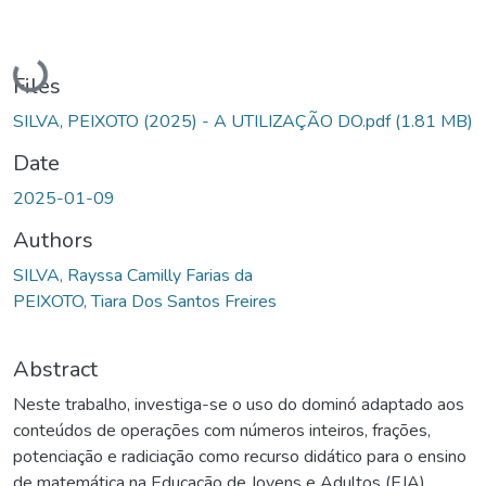
Loading...
Files
SILVA, PEIXOTO (2025) - A UTILIZAÇÃO DO.pdf
(1.81 MB)
Date
2025-01-09
Authors
SILVA, Rayssa Camilly Farias da
PEIXOTO, Tiara Dos Santos Freires
Abstract
Neste trabalho, investiga-se o uso do dominó adaptado aos
conteúdos de operações com números inteiros, frações,
potenciação e radiciação como recurso didático para o ensino
de matemática na Educação de Jovens e Adultos (EJA),