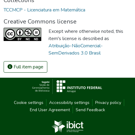
Collections
TCCMCP - Licenciatura em Matemática
Creative Commons license
Except where otherwise noted, this
item's license is described as
Atribuição-NãoComercial-
SemDerivados 3.0 Brasil
Full item page
Cookie settings
Accessibility settings
Privacy policy
End User Agreement
Send Feedback