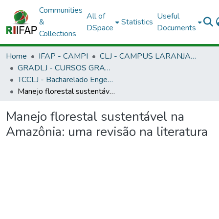
Communities
All of
Useful
&
Statistics
DSpace
Documents
Collections
Home
IFAP - CAMPI
CLJ - CAMPUS LARANJAL DO JARI
GRADLJ - CURSOS GRADUAÇÃO - CAMPUS LARANJAL DO JARI
TCCLJ - Bacharelado Engenharia Florestal
Manejo florestal sustentável na Amazônia: uma revisão na literatura
Manejo florestal sustentável na
Amazônia: uma revisão na literatura