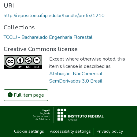
URI
http://repositorio.ifap.edu.br/handle/prefix/1210
Collections
TCCLJ - Bacharelado Engenharia Florestal
Creative Commons license
Except where otherwise noted, this
item's license is described as
Atribuição-NãoComercial-
SemDerivados 3.0 Brasil
Full item page
Cookie settings
Accessibility settings
Privacy policy