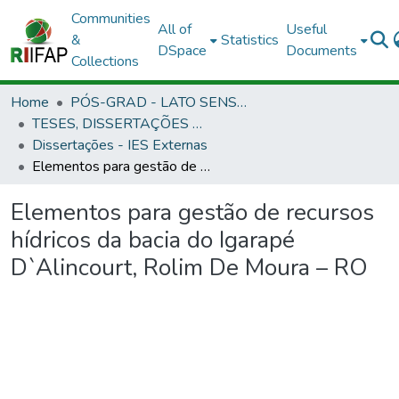
Communities
All of
Useful
&
Statistics
DSpace
Documents
Collections
Home
PÓS-GRAD - LATO SENSU E STRICTO SENSU
TESES, DISSERTAÇÕES E ESPECIALIZAÇÃO APROVADAS EM OUTRAS INSTITUIÇÕES
Dissertações - IES Externas
Elementos para gestão de recursos hídricos da bacia do Igarapé D`Alincourt, Rolim De Moura – RO
Elementos para gestão de recursos
hídricos da bacia do Igarapé
D`Alincourt, Rolim De Moura – RO