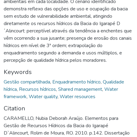
ambientais em cada localidade. O cenário identificado
demonstra reflexo das opções de uso e ocupação da bacia
sem estudo de vulnerabilidade ambiental, atingindo
diretamente os recursos hídricos da Bacia do Igarapé D
´Alincourt: perceptível através da tendência a enchentes que
vêm ocorrendo a sua jusante; presença de erosão dos canais
hídricos em nível de 3ª ordem; extrapolação do
enquadramento segundo a demanda e usos múltiplos, e
percepção de qualidade hídrica pelos moradores.
Keywords
Gestão compartilhada
,
Enquadramento hídrico
,
Qualidade
hídrica
,
Recursos hídricos
,
Shared management
,
Water
framework
,
Water quality
,
Water resources
Citation
CARAMELLO, Nubia Deborah Araújo. Elementos para
Gestão de Recursos Hídricos da Bacia do Igarapé
D`Alincourt, Rolim de Moura, RO. 2010. p.142. Dissertação