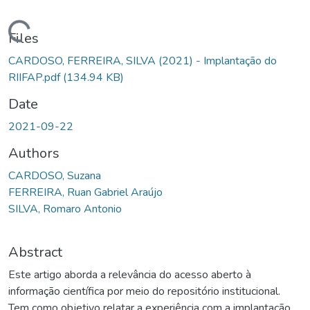
Loading...
Files
CARDOSO, FERREIRA, SILVA (2021) - Implantação do
RIIFAP.pdf
(134.94 KB)
Date
2021-09-22
Authors
CARDOSO, Suzana
FERREIRA, Ruan Gabriel Araújo
SILVA, Romaro Antonio
Abstract
Este artigo aborda a relevância do acesso aberto à
informação científica por meio do repositório institucional.
Tem como objetivo relatar a experiência com a implantação