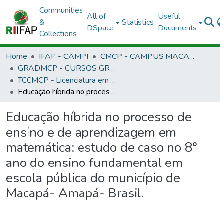
Communities
All of
Useful
&
Statistics
DSpace
Documents
Collections
Home
IFAP - CAMPI
CMCP - CAMPUS MACAPÁ
GRADMCP - CURSOS GRADUAÇÃO - CAMPUS MACAPÁ
TCCMCP - Licenciatura em Informática
Educação híbrida no processo de ensino e de aprendizagem em matemática: estudo de caso no 8° ano do ensino fundamental em escola pública do município de Macapá- Amapá- Brasil.
Educação híbrida no processo de
ensino e de aprendizagem em
matemática: estudo de caso no 8°
ano do ensino fundamental em
escola pública do município de
Macapá- Amapá- Brasil.