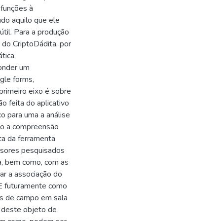
 funções à
udo aquilo que ele
útil. Para a produção
 do CriptoDádita, por
tica,
ponder um
gle forms,
primeiro eixo é sobre
o feita do aplicativo
co para uma a análise
ão a compreensão
ta da ferramenta
essores pesquisados
ica, bem como, com as
ar a associação do
. E futuramente como
as de campo em sala
o deste objeto de