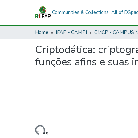
Communities & Collections
All of DSpa
Home
IFAP - CAMPI
Criptodática: criptog
funções afins e suas i
Loading...
Files