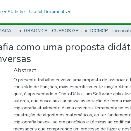
ce
Statistics
Useful Documents
CMCP - CAMPUS MACAPÁ
GRADMCP - CURSOS GRADUAÇÃO - CAMPUS MACAPÁ
rafia como uma proposta didát
nversas
Abstract
O presente trabalho envolve uma proposta de associar o 
conteúdo de Funções, mais especificamente função Afim e
qual, é apresentado o CriptoDática, um Software aplicati
autores, que busca auxiliar nessa associação de forma mais
criptografia atualmente é uma essencial ferramenta no e
construção de algoritmos matemáticos, ao ter fundament
criptografia baseia-se em princípios e técnicas ao codificar
mensagens que compreende um processo de fazer e desfa