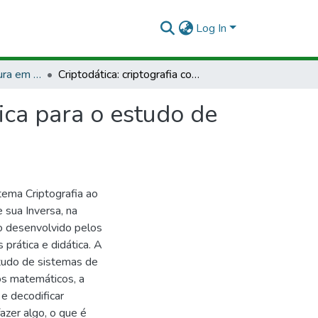
Log In
TCCMCP - Licenciatura em Matemática
Criptodática: criptografia como uma proposta didática para o estudo de funções afins e suas inversas
ica para o estudo de
tema Criptografia ao
 sua Inversa, na
vo desenvolvido pelos
 prática e didática. A
studo de sistemas de
os matemáticos, a
 e decodificar
zer algo, o que é