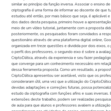
similar ao princípio da função inversa. Associar o ensino de
criptografia é uma forma de informar ao discente de que t
estudou até então, por mais básico que seja, é aplicável e 
dos dados desta pesquisa, primeiro houve a apresentação
meio de um vídeo tutorial, juntamente com a proposta didá
posteriormente, os pesquisados foram convidados a res
questionário através de uma plataforma digital online, Goo
organizada em treze questões e dividida por dois eixos, o 
o perfil dos professores, o segundo eixo é sobre a avaliaçã
CriptoDática, através da experiencia e seu fazer pedagógi
que converge para um conhecimento necessário em relaç
dessa ferramenta proposta. Como um resultado, a propos
CriptoDática apresentou ser aceitável, visto que os prof
consideraram útil, uma vez que a utilização do CripitoDát
devidas adaptações e correções futuras, possa potencializ
estudo da criptografia com funções afins e suas inversas
extensões deste trabalho, podem ser realizadas pesquis
de aula para que alunos e professores avaliem a utilizaçã