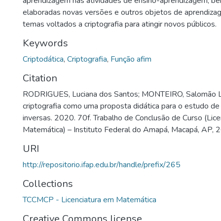
aprendizagem nas atividades de ensino-aprendizagem, b
elaboradas novas versões e outros objetos de aprendiz
temas voltados a criptografia para atingir novos públicos.
Keywords
Criptodática
,
Criptografia
,
Função afim
Citation
RODRIGUES, Luciana dos Santos; MONTEIRO, Salomão Lim
criptografia como uma proposta didática para o estudo de 
inversas. 2020. 70f. Trabalho de Conclusão de Curso (Lic
Matemática) – Instituto Federal do Amapá, Macapá, AP, 
URI
http://repositorio.ifap.edu.br/handle/prefix/265
Collections
TCCMCP - Licenciatura em Matemática
Creative Commons license