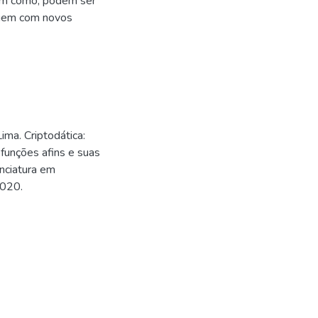
em como, podem ser
agem com novos
a. Criptodática:
funções afins e suas
enciatura em
2020.