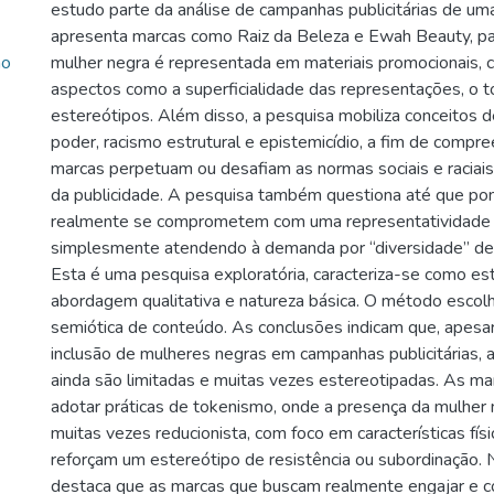
estudo parte da análise de campanhas publicitárias de u
apresenta marcas como Raiz da Beleza e Ewah Beauty, pa
ão
mulher negra é representada em materiais promocionais, 
aspectos como a superficialidade das representações, o 
estereótipos. Além disso, a pesquisa mobiliza conceitos d
poder, racismo estrutural e epistemicídio, a fim de comp
marcas perpetuam ou desafiam as normas sociais e raciai
da publicidade. A pesquisa também questiona até que po
realmente se comprometem com uma representatividade 
simplesmente atendendo à demanda por “diversidade” de f
Esta é uma pesquisa exploratória, caracteriza-se como e
abordagem qualitativa e natureza básica. O método escolhi
semiótica de conteúdo. As conclusões indicam que, apesa
inclusão de mulheres negras em campanhas publicitárias, 
ainda são limitadas e muitas vezes estereotipadas. As ma
adotar práticas de tokenismo, onde a presença da mulher 
muitas vezes reducionista, com foco em características físi
reforçam um estereótipo de resistência ou subordinação. 
destaca que as marcas que buscam realmente engajar e c