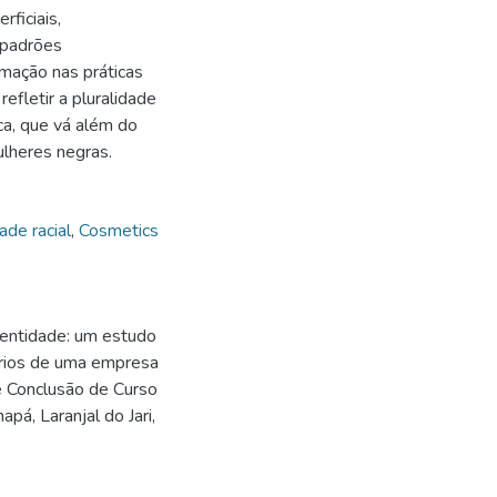
ficiais,
 padrões
rmação nas práticas
efletir a pluralidade
ca, que vá além do
ulheres negras.
ade racial
,
Cosmetics
dentidade: um estudo
tários de uma empresa
e Conclusão de Curso
pá, Laranjal do Jari,