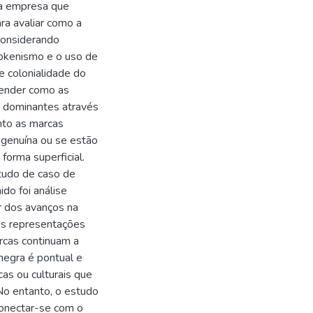
ma empresa que
ra avaliar como a
considerando
tokenismo e o uso de
e colonialidade do
reender como as
s dominantes através
nto as marcas
genuína ou se estão
orma superficial.
studo de caso de
do foi análise
r dos avanços na
as representações
rcas continuam a
negra é pontual e
cas ou culturais que
No entanto, o estudo
onectar-se com o