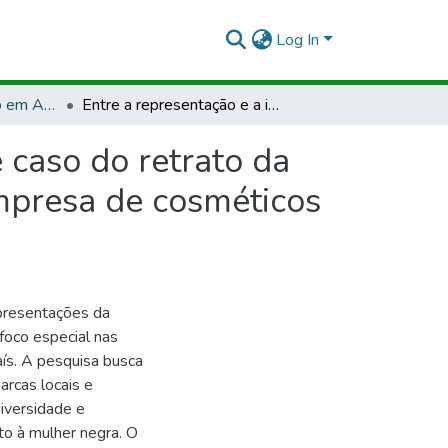
Log In
TCCLJ - Bacharelado em Administração
Entre a representação e a identidade: um estudo de caso do retrato da mulher negra nos materiais publicitários de uma empresa de cosméticos do Norte do Brasil
 caso do retrato da
empresa de cosméticos
presentações da
foco especial nas
aís. A pesquisa busca
rcas locais e
iversidade e
to à mulher negra. O